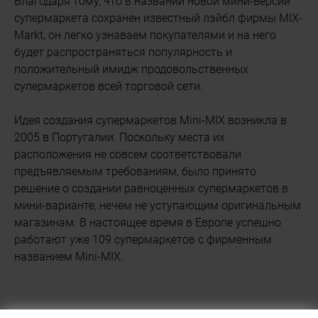
Благодаря тому, что в названии новой мини-версии
супермаркета сохранен известный лэйбл фирмы MIX-
Markt, он легко узнаваем покупателями и на него
будет распространяться популярность и
положительный имидж продовольственных
супермаркетов всей торговой сети.
Идея создания супермаркетов Mini-MIX возникла в
2005 в Португалии. Поскольку места их
расположения не совсем соответствовали
предъявляемым требованиям, было принято
решение о создании равноценных супермаркетов в
мини-варианте, нечем не уступающим оригинальным
магазинам. В настоящее время в Европе успешно
работают уже 109 супермаркетов с фирменным
названием Mini-MIX.