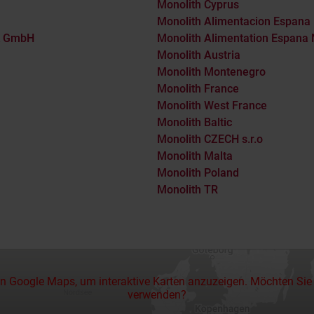
Monolith Cyprus
Monolith Alimentacion Espana
ik GmbH
Monolith Alimentation Espana N
Monolith Austria
Monolith Montenegro
Monolith France
Monolith West France
Monolith Baltic
Monolith CZECH s.r.o
Monolith Malta
Monolith Poland
Monolith TR
n Google Maps, um interaktive Karten anzuzeigen. Möchten Si
verwenden?