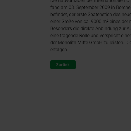
Die Bauvorhaben der internationalen U
fand am 03. September 2009 in Borchen
befindet, der erste Spatenstich des neu
einer Größe von ca. 9000 m² eines der 
Besonders die direkte Anbindung zur A
eine tragende Rolle und verspricht eine
der Monolith Mitte GmbH zu leisten. Die
erfolgen.
Zurück